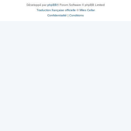
Développé par
phpBB
® Forum Software © phpBB Limited
Traduction française officielle
©
Miles Cellar
Confidentialité
|
Conditions