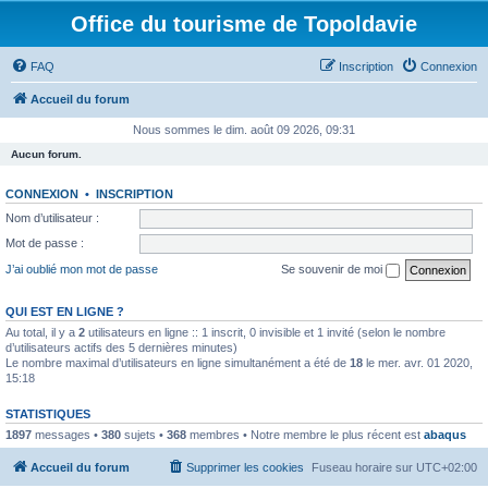
Office du tourisme de Topoldavie
FAQ
Inscription
Connexion
Accueil du forum
Nous sommes le dim. août 09 2026, 09:31
Aucun forum.
CONNEXION
•
INSCRIPTION
Nom d’utilisateur :
Mot de passe :
J’ai oublié mon mot de passe
Se souvenir de moi
QUI EST EN LIGNE ?
Au total, il y a
2
utilisateurs en ligne :: 1 inscrit, 0 invisible et 1 invité (selon le nombre
d’utilisateurs actifs des 5 dernières minutes)
Le nombre maximal d’utilisateurs en ligne simultanément a été de
18
le mer. avr. 01 2020,
15:18
STATISTIQUES
1897
messages •
380
sujets •
368
membres • Notre membre le plus récent est
abaqus
Accueil du forum
Supprimer les cookies
Fuseau horaire sur
UTC+02:00