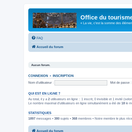
Office du tourism
« La vie, c'est la somme des éléments 
FAQ
Accueil du forum
Aucun forum.
CONNEXION
•
INSCRIPTION
Nom d’utilisateur :
Mot de passe :
QUI EST EN LIGNE ?
Au total, il y a
2
utilisateurs en ligne :: 1 inscrit, 0 invisible et 1 invité (s
Le nombre maximal d’utilisateurs en ligne simultanément a été de
18
le m
STATISTIQUES
1897
messages •
380
sujets •
368
membres • Notre membre le plus réc
Accueil du forum