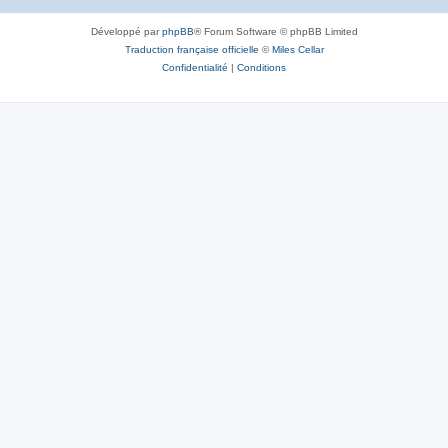
Développé par
phpBB
® Forum Software © phpBB Limited
Traduction française officielle
©
Miles Cellar
Confidentialité
|
Conditions