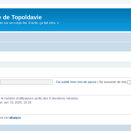
e de Topoldavie
sur un corps fini. À la fin, ça fait zéro. »
J’ai oublié mon mot de passe
|
Se souvenir de moi
elon le nombre d’utilisateurs actifs des 5 dernières minutes)
er. avr. 01 2020, 15:18
ent est
abaqus