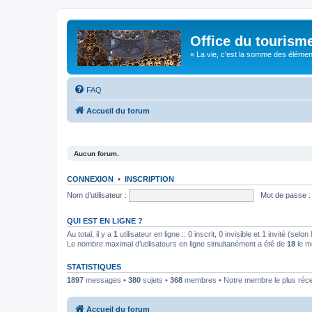
Office du tourism
« La vie, c'est la somme des éléments 
FAQ
Accueil du forum
Aucun forum.
CONNEXION
•
INSCRIPTION
Nom d’utilisateur :
Mot de passe :
QUI EST EN LIGNE ?
Au total, il y a
1
utilisateur en ligne :: 0 inscrit, 0 invisible et 1 invité (se
Le nombre maximal d’utilisateurs en ligne simultanément a été de
18
le m
STATISTIQUES
1897
messages •
380
sujets •
368
membres • Notre membre le plus réc
Accueil du forum