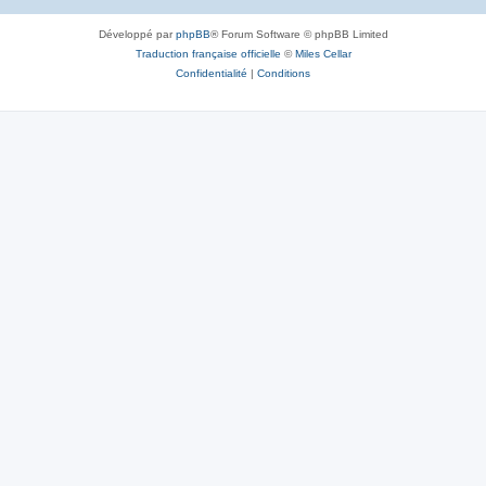
Développé par
phpBB
® Forum Software © phpBB Limited
Traduction française officielle
©
Miles Cellar
Confidentialité
|
Conditions