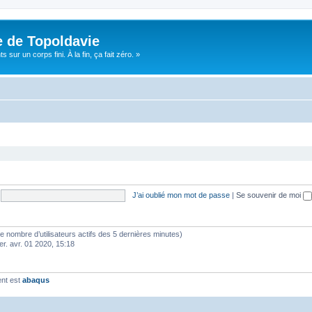
e de Topoldavie
sur un corps fini. À la fin, ça fait zéro. »
J’ai oublié mon mot de passe
|
Se souvenir de moi
lon le nombre d’utilisateurs actifs des 5 dernières minutes)
er. avr. 01 2020, 15:18
ent est
abaqus