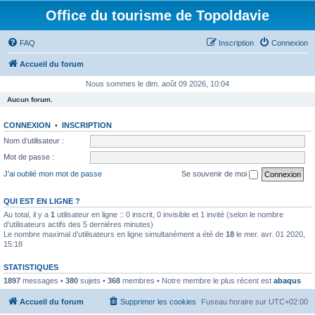
Office du tourisme de Topoldavie
FAQ
Inscription
Connexion
Accueil du forum
Nous sommes le dim. août 09 2026, 10:04
Aucun forum.
CONNEXION
•
INSCRIPTION
Nom d’utilisateur :
Mot de passe :
J’ai oublié mon mot de passe
Se souvenir de moi
QUI EST EN LIGNE ?
Au total, il y a
1
utilisateur en ligne :: 0 inscrit, 0 invisible et 1 invité (selon le nombre
d’utilisateurs actifs des 5 dernières minutes)
Le nombre maximal d’utilisateurs en ligne simultanément a été de
18
le mer. avr. 01 2020,
15:18
STATISTIQUES
1897
messages •
380
sujets •
368
membres • Notre membre le plus récent est
abaqus
Accueil du forum
Supprimer les cookies
Fuseau horaire sur
UTC+02:00