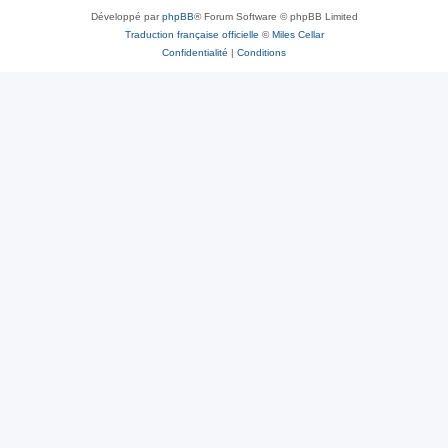
Développé par
phpBB
® Forum Software © phpBB Limited
Traduction française officielle
©
Miles Cellar
Confidentialité
|
Conditions