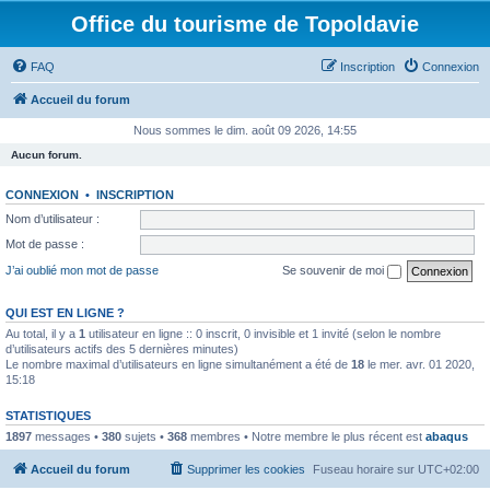
Office du tourisme de Topoldavie
FAQ
Inscription
Connexion
Accueil du forum
Nous sommes le dim. août 09 2026, 14:55
Aucun forum.
CONNEXION
•
INSCRIPTION
Nom d’utilisateur :
Mot de passe :
J’ai oublié mon mot de passe
Se souvenir de moi
QUI EST EN LIGNE ?
Au total, il y a
1
utilisateur en ligne :: 0 inscrit, 0 invisible et 1 invité (selon le nombre
d’utilisateurs actifs des 5 dernières minutes)
Le nombre maximal d’utilisateurs en ligne simultanément a été de
18
le mer. avr. 01 2020,
15:18
STATISTIQUES
1897
messages •
380
sujets •
368
membres • Notre membre le plus récent est
abaqus
Accueil du forum
Supprimer les cookies
Fuseau horaire sur
UTC+02:00