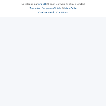
Développé par
phpBB
® Forum Software © phpBB Limited
Traduction française officielle
©
Miles Cellar
Confidentialité
|
Conditions