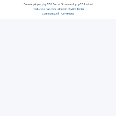
Développé par
phpBB
® Forum Software © phpBB Limited
Traduction française officielle
©
Miles Cellar
Confidentialité
|
Conditions