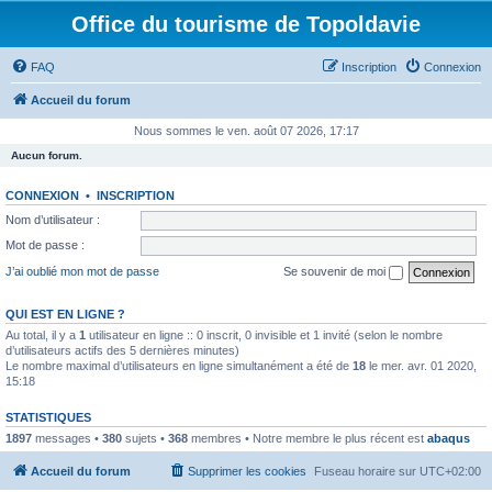
Office du tourisme de Topoldavie
FAQ
Inscription
Connexion
Accueil du forum
Nous sommes le ven. août 07 2026, 17:17
Aucun forum.
CONNEXION
•
INSCRIPTION
Nom d’utilisateur :
Mot de passe :
J’ai oublié mon mot de passe
Se souvenir de moi
QUI EST EN LIGNE ?
Au total, il y a
1
utilisateur en ligne :: 0 inscrit, 0 invisible et 1 invité (selon le nombre
d’utilisateurs actifs des 5 dernières minutes)
Le nombre maximal d’utilisateurs en ligne simultanément a été de
18
le mer. avr. 01 2020,
15:18
STATISTIQUES
1897
messages •
380
sujets •
368
membres • Notre membre le plus récent est
abaqus
Accueil du forum
Supprimer les cookies
Fuseau horaire sur
UTC+02:00