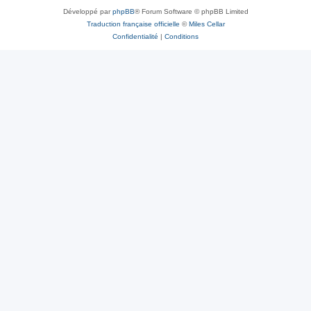
Développé par
phpBB
® Forum Software © phpBB Limited
Traduction française officielle
©
Miles Cellar
Confidentialité
|
Conditions