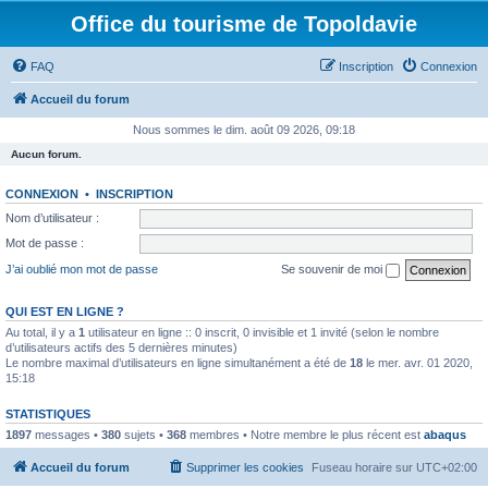
Office du tourisme de Topoldavie
FAQ
Inscription
Connexion
Accueil du forum
Nous sommes le dim. août 09 2026, 09:18
Aucun forum.
CONNEXION
•
INSCRIPTION
Nom d’utilisateur :
Mot de passe :
J’ai oublié mon mot de passe
Se souvenir de moi
QUI EST EN LIGNE ?
Au total, il y a
1
utilisateur en ligne :: 0 inscrit, 0 invisible et 1 invité (selon le nombre
d’utilisateurs actifs des 5 dernières minutes)
Le nombre maximal d’utilisateurs en ligne simultanément a été de
18
le mer. avr. 01 2020,
15:18
STATISTIQUES
1897
messages •
380
sujets •
368
membres • Notre membre le plus récent est
abaqus
Accueil du forum
Supprimer les cookies
Fuseau horaire sur
UTC+02:00