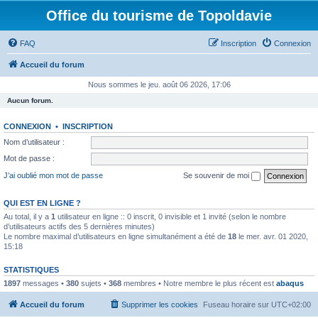
Office du tourisme de Topoldavie
FAQ
Inscription
Connexion
Accueil du forum
Nous sommes le jeu. août 06 2026, 17:06
Aucun forum.
CONNEXION
•
INSCRIPTION
Nom d’utilisateur :
Mot de passe :
J’ai oublié mon mot de passe
Se souvenir de moi
QUI EST EN LIGNE ?
Au total, il y a
1
utilisateur en ligne :: 0 inscrit, 0 invisible et 1 invité (selon le nombre
d’utilisateurs actifs des 5 dernières minutes)
Le nombre maximal d’utilisateurs en ligne simultanément a été de
18
le mer. avr. 01 2020,
15:18
STATISTIQUES
1897
messages •
380
sujets •
368
membres • Notre membre le plus récent est
abaqus
Accueil du forum
Supprimer les cookies
Fuseau horaire sur
UTC+02:00