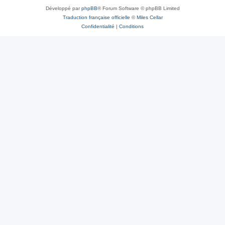
Développé par
phpBB
® Forum Software © phpBB Limited
Traduction française officielle
©
Miles Cellar
Confidentialité
|
Conditions