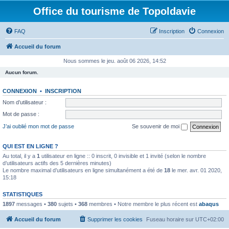
Office du tourisme de Topoldavie
FAQ
Inscription
Connexion
Accueil du forum
Nous sommes le jeu. août 06 2026, 14:52
Aucun forum.
CONNEXION
•
INSCRIPTION
Nom d’utilisateur :
Mot de passe :
J’ai oublié mon mot de passe
Se souvenir de moi
QUI EST EN LIGNE ?
Au total, il y a
1
utilisateur en ligne :: 0 inscrit, 0 invisible et 1 invité (selon le nombre
d’utilisateurs actifs des 5 dernières minutes)
Le nombre maximal d’utilisateurs en ligne simultanément a été de
18
le mer. avr. 01 2020,
15:18
STATISTIQUES
1897
messages •
380
sujets •
368
membres • Notre membre le plus récent est
abaqus
Accueil du forum
Supprimer les cookies
Fuseau horaire sur
UTC+02:00