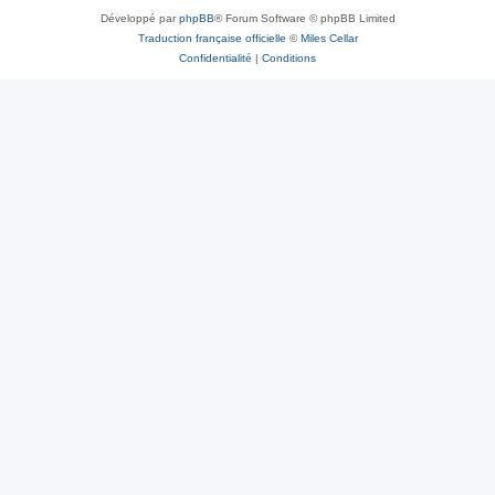
Développé par
phpBB
® Forum Software © phpBB Limited
Traduction française officielle
©
Miles Cellar
Confidentialité
|
Conditions