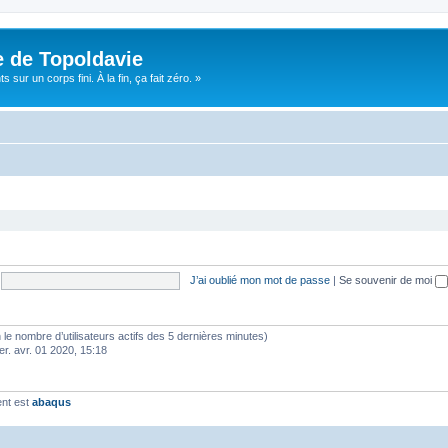
e de Topoldavie
sur un corps fini. À la fin, ça fait zéro. »
J’ai oublié mon mot de passe
|
Se souvenir de moi
elon le nombre d’utilisateurs actifs des 5 dernières minutes)
er. avr. 01 2020, 15:18
ent est
abaqus