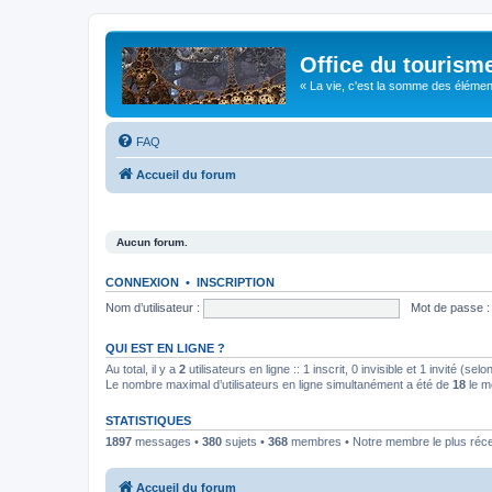
Office du tourism
« La vie, c'est la somme des éléments 
FAQ
Accueil du forum
Aucun forum.
CONNEXION
•
INSCRIPTION
Nom d’utilisateur :
Mot de passe :
QUI EST EN LIGNE ?
Au total, il y a
2
utilisateurs en ligne :: 1 inscrit, 0 invisible et 1 invité (s
Le nombre maximal d’utilisateurs en ligne simultanément a été de
18
le m
STATISTIQUES
1897
messages •
380
sujets •
368
membres • Notre membre le plus réc
Accueil du forum