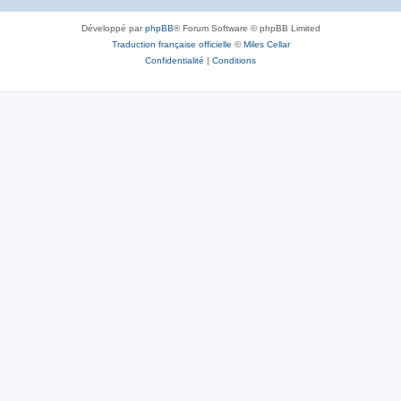
Développé par
phpBB
® Forum Software © phpBB Limited
Traduction française officielle
©
Miles Cellar
Confidentialité
|
Conditions