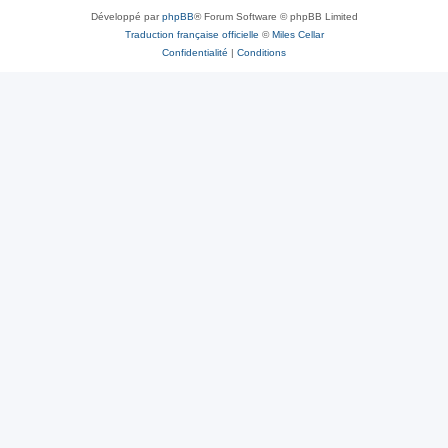
Développé par
phpBB
® Forum Software © phpBB Limited
Traduction française officielle
©
Miles Cellar
Confidentialité
|
Conditions