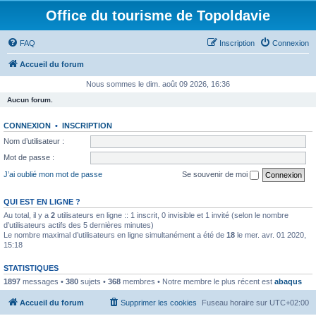
Office du tourisme de Topoldavie
FAQ
Inscription
Connexion
Accueil du forum
Nous sommes le dim. août 09 2026, 16:36
Aucun forum.
CONNEXION
•
INSCRIPTION
Nom d’utilisateur :
Mot de passe :
J’ai oublié mon mot de passe
Se souvenir de moi
QUI EST EN LIGNE ?
Au total, il y a
2
utilisateurs en ligne :: 1 inscrit, 0 invisible et 1 invité (selon le nombre
d’utilisateurs actifs des 5 dernières minutes)
Le nombre maximal d’utilisateurs en ligne simultanément a été de
18
le mer. avr. 01 2020,
15:18
STATISTIQUES
1897
messages •
380
sujets •
368
membres • Notre membre le plus récent est
abaqus
Accueil du forum
Supprimer les cookies
Fuseau horaire sur
UTC+02:00