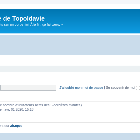
e de Topoldavie
sur un corps fini. À la fin, ça fait zéro. »
J’ai oublié mon mot de passe
|
Se souvenir de moi
lon le nombre d’utilisateurs actifs des 5 dernières minutes)
er. avr. 01 2020, 15:18
ent est
abaqus