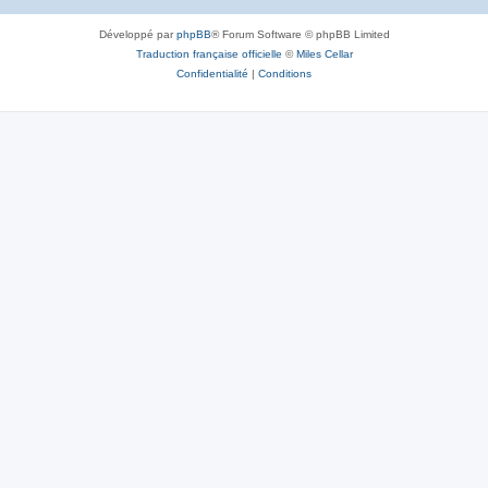
Développé par
phpBB
® Forum Software © phpBB Limited
Traduction française officielle
©
Miles Cellar
Confidentialité
|
Conditions