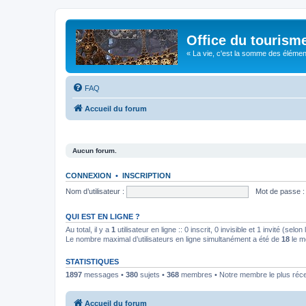
Office du tourism
« La vie, c'est la somme des éléments 
FAQ
Accueil du forum
Aucun forum.
CONNEXION
•
INSCRIPTION
Nom d’utilisateur :
Mot de passe :
QUI EST EN LIGNE ?
Au total, il y a
1
utilisateur en ligne :: 0 inscrit, 0 invisible et 1 invité (se
Le nombre maximal d’utilisateurs en ligne simultanément a été de
18
le m
STATISTIQUES
1897
messages •
380
sujets •
368
membres • Notre membre le plus réc
Accueil du forum