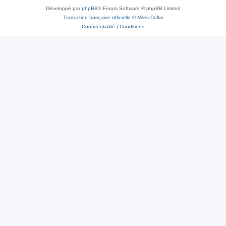
Développé par
phpBB
® Forum Software © phpBB Limited
Traduction française officielle
©
Miles Cellar
Confidentialité
|
Conditions