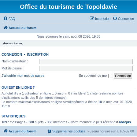
Office du tourisme de Topoldavie
FAQ
Inscription
Connexion
Accueil du forum
Nous sommes le sam. août 08 2026, 19:55
Aucun forum.
CONNEXION
•
INSCRIPTION
Nom d’utilisateur :
Mot de passe :
J’ai oublié mon mot de passe
Se souvenir de moi
QUI EST EN LIGNE ?
Au total, il y a
1
utilisateur en ligne :: 0 inscrit, 0 invisible et 1 invité (selon le nombre
d’utilisateurs actifs des 5 dernières minutes)
Le nombre maximal d’utilisateurs en ligne simultanément a été de
18
le mer. avr. 01 2020,
15:18
STATISTIQUES
1897
messages •
380
sujets •
368
membres • Notre membre le plus récent est
abaqus
Accueil du forum
Supprimer les cookies
Fuseau horaire sur
UTC+02:00