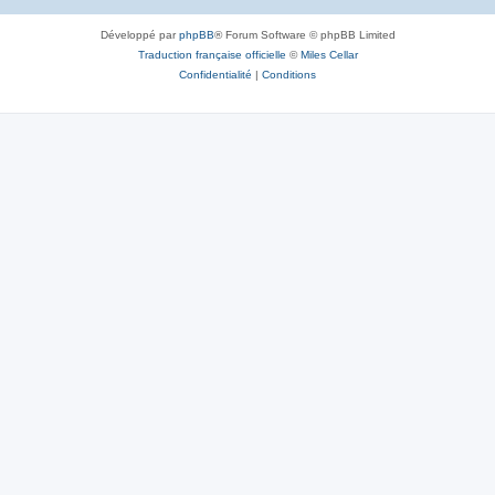
Développé par
phpBB
® Forum Software © phpBB Limited
Traduction française officielle
©
Miles Cellar
Confidentialité
|
Conditions