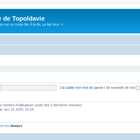
e de Topoldavie
sur un corps fini. À la fin, ça fait zéro. »
J’ai oublié mon mot de passe
|
Se souvenir de moi
lon le nombre d’utilisateurs actifs des 5 dernières minutes)
er. avr. 01 2020, 15:18
ent est
abaqus