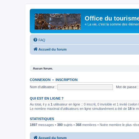
Office du tourism
« La vie, c'est la somme des éléments 
FAQ
Accueil du forum
Aucun forum.
CONNEXION
•
INSCRIPTION
Nom d’utilisateur :
Mot de passe :
QUI EST EN LIGNE ?
Au total, il y a
1
utilisateur en ligne :: 0 inscrit, 0 invisible et 1 invité (se
Le nombre maximal d’utilisateurs en ligne simultanément a été de
18
le m
STATISTIQUES
1897
messages •
380
sujets •
368
membres • Notre membre le plus réc
Accueil du forum