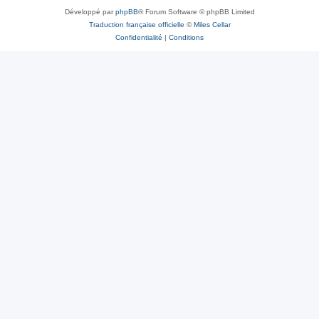
Développé par
phpBB
® Forum Software © phpBB Limited
Traduction française officielle
©
Miles Cellar
Confidentialité
|
Conditions