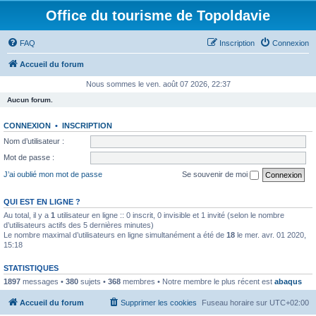
Office du tourisme de Topoldavie
FAQ
Inscription
Connexion
Accueil du forum
Nous sommes le ven. août 07 2026, 22:37
Aucun forum.
CONNEXION
•
INSCRIPTION
Nom d’utilisateur :
Mot de passe :
J’ai oublié mon mot de passe
Se souvenir de moi
QUI EST EN LIGNE ?
Au total, il y a
1
utilisateur en ligne :: 0 inscrit, 0 invisible et 1 invité (selon le nombre
d’utilisateurs actifs des 5 dernières minutes)
Le nombre maximal d’utilisateurs en ligne simultanément a été de
18
le mer. avr. 01 2020,
15:18
STATISTIQUES
1897
messages •
380
sujets •
368
membres • Notre membre le plus récent est
abaqus
Accueil du forum
Supprimer les cookies
Fuseau horaire sur
UTC+02:00