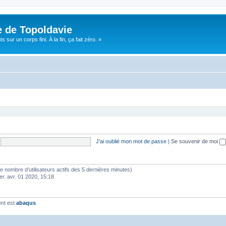
e de Topoldavie
sur un corps fini. À la fin, ça fait zéro. »
J’ai oublié mon mot de passe
|
Se souvenir de moi
lon le nombre d’utilisateurs actifs des 5 dernières minutes)
er. avr. 01 2020, 15:18
ent est
abaqus