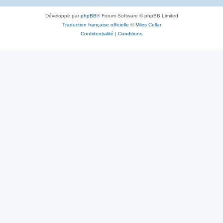
Développé par
phpBB
® Forum Software © phpBB Limited
Traduction française officielle
©
Miles Cellar
Confidentialité
|
Conditions