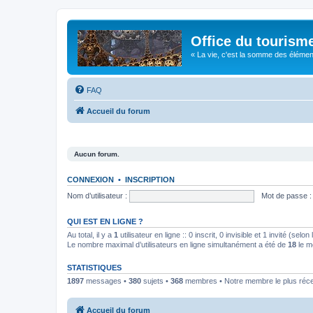
Office du tourism
« La vie, c'est la somme des éléments 
FAQ
Accueil du forum
Aucun forum.
CONNEXION
•
INSCRIPTION
Nom d’utilisateur :
Mot de passe :
QUI EST EN LIGNE ?
Au total, il y a
1
utilisateur en ligne :: 0 inscrit, 0 invisible et 1 invité (se
Le nombre maximal d’utilisateurs en ligne simultanément a été de
18
le m
STATISTIQUES
1897
messages •
380
sujets •
368
membres • Notre membre le plus réc
Accueil du forum