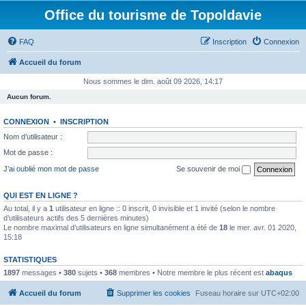
Office du tourisme de Topoldavie
FAQ
Inscription
Connexion
Accueil du forum
Nous sommes le dim. août 09 2026, 14:17
Aucun forum.
CONNEXION
•
INSCRIPTION
Nom d’utilisateur :
Mot de passe :
J’ai oublié mon mot de passe
Se souvenir de moi
QUI EST EN LIGNE ?
Au total, il y a
1
utilisateur en ligne :: 0 inscrit, 0 invisible et 1 invité (selon le nombre
d’utilisateurs actifs des 5 dernières minutes)
Le nombre maximal d’utilisateurs en ligne simultanément a été de
18
le mer. avr. 01 2020,
15:18
STATISTIQUES
1897
messages •
380
sujets •
368
membres • Notre membre le plus récent est
abaqus
Accueil du forum
Supprimer les cookies
Fuseau horaire sur
UTC+02:00