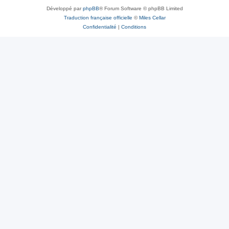
Développé par
phpBB
® Forum Software © phpBB Limited
Traduction française officielle
©
Miles Cellar
Confidentialité
|
Conditions