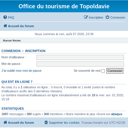
Office du tourisme de Topoldavie
FAQ
Inscription
Connexion
Accueil du forum
Nous sommes le ven. août 07 2026, 23:39
Aucun forum.
CONNEXION
•
INSCRIPTION
Nom d’utilisateur :
Mot de passe :
J’ai oublié mon mot de passe
Se souvenir de moi
QUI EST EN LIGNE ?
Au total, il y a
1
utilisateur en ligne :: 0 inscrit, 0 invisible et 1 invité (selon le nombre
d’utilisateurs actifs des 5 dernières minutes)
Le nombre maximal d’utilisateurs en ligne simultanément a été de
18
le mer. avr. 01 2020,
15:18
STATISTIQUES
1897
messages •
380
sujets •
368
membres • Notre membre le plus récent est
abaqus
Accueil du forum
Supprimer les cookies
Fuseau horaire sur
UTC+02:00