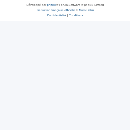
Développé par
phpBB
® Forum Software © phpBB Limited
Traduction française officielle
©
Miles Cellar
Confidentialité
|
Conditions