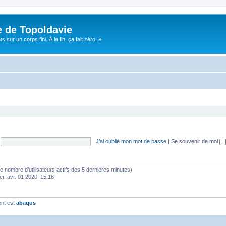
e de Topoldavie
sur un corps fini. À la fin, ça fait zéro. »
J’ai oublié mon mot de passe
|
Se souvenir de moi
lon le nombre d’utilisateurs actifs des 5 dernières minutes)
er. avr. 01 2020, 15:18
ent est
abaqus