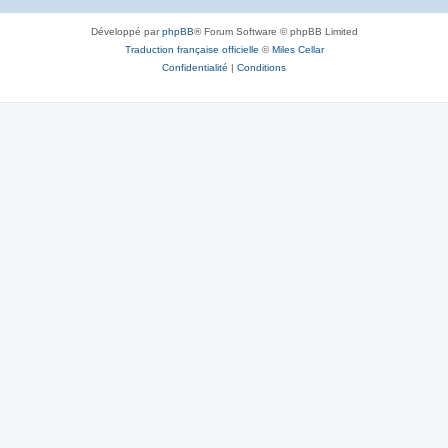
Développé par
phpBB
® Forum Software © phpBB Limited
Traduction française officielle
©
Miles Cellar
Confidentialité
|
Conditions