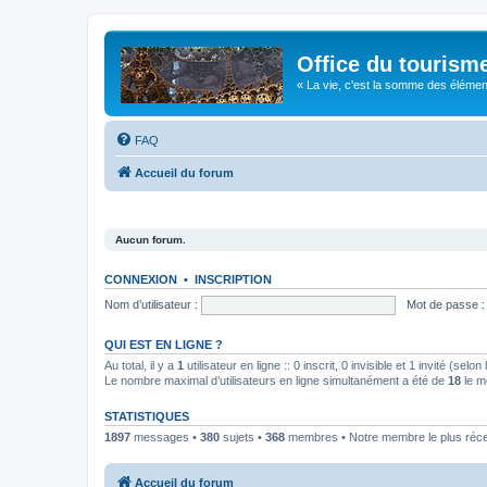
Office du tourism
« La vie, c'est la somme des éléments 
FAQ
Accueil du forum
Aucun forum.
CONNEXION
•
INSCRIPTION
Nom d’utilisateur :
Mot de passe :
QUI EST EN LIGNE ?
Au total, il y a
1
utilisateur en ligne :: 0 inscrit, 0 invisible et 1 invité (se
Le nombre maximal d’utilisateurs en ligne simultanément a été de
18
le m
STATISTIQUES
1897
messages •
380
sujets •
368
membres • Notre membre le plus réc
Accueil du forum