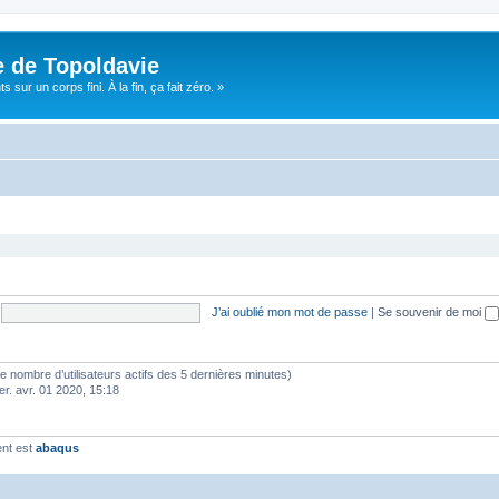
e de Topoldavie
sur un corps fini. À la fin, ça fait zéro. »
J’ai oublié mon mot de passe
|
Se souvenir de moi
lon le nombre d’utilisateurs actifs des 5 dernières minutes)
er. avr. 01 2020, 15:18
ent est
abaqus