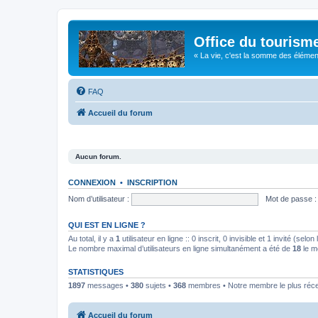
Office du tourism
« La vie, c'est la somme des éléments 
FAQ
Accueil du forum
Aucun forum.
CONNEXION
•
INSCRIPTION
Nom d’utilisateur :
Mot de passe :
QUI EST EN LIGNE ?
Au total, il y a
1
utilisateur en ligne :: 0 inscrit, 0 invisible et 1 invité (se
Le nombre maximal d’utilisateurs en ligne simultanément a été de
18
le m
STATISTIQUES
1897
messages •
380
sujets •
368
membres • Notre membre le plus réc
Accueil du forum