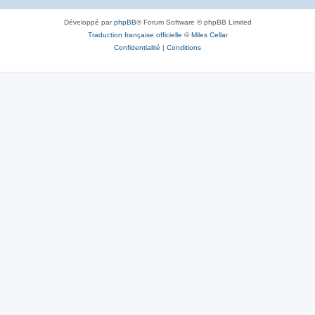
Développé par
phpBB
® Forum Software © phpBB Limited
Traduction française officielle
©
Miles Cellar
Confidentialité
|
Conditions