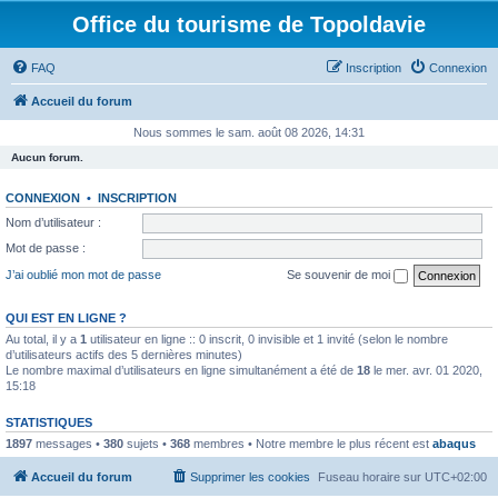
Office du tourisme de Topoldavie
FAQ
Inscription
Connexion
Accueil du forum
Nous sommes le sam. août 08 2026, 14:31
Aucun forum.
CONNEXION
•
INSCRIPTION
Nom d’utilisateur :
Mot de passe :
J’ai oublié mon mot de passe
Se souvenir de moi
QUI EST EN LIGNE ?
Au total, il y a
1
utilisateur en ligne :: 0 inscrit, 0 invisible et 1 invité (selon le nombre
d’utilisateurs actifs des 5 dernières minutes)
Le nombre maximal d’utilisateurs en ligne simultanément a été de
18
le mer. avr. 01 2020,
15:18
STATISTIQUES
1897
messages •
380
sujets •
368
membres • Notre membre le plus récent est
abaqus
Accueil du forum
Supprimer les cookies
Fuseau horaire sur
UTC+02:00