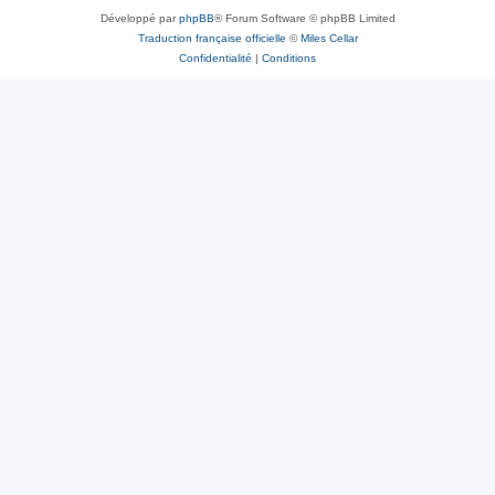
Développé par
phpBB
® Forum Software © phpBB Limited
Traduction française officielle
©
Miles Cellar
Confidentialité
|
Conditions