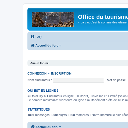
Office du tourism
« La vie, c'est la somme des éléments 
FAQ
Accueil du forum
Aucun forum.
CONNEXION
•
INSCRIPTION
Nom d’utilisateur :
Mot de passe :
QUI EST EN LIGNE ?
Au total, il y a
1
utilisateur en ligne :: 0 inscrit, 0 invisible et 1 invité (se
Le nombre maximal d’utilisateurs en ligne simultanément a été de
18
le m
STATISTIQUES
1897
messages •
380
sujets •
368
membres • Notre membre le plus réc
Accueil du forum