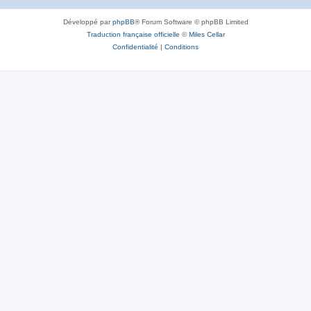
Développé par
phpBB
® Forum Software © phpBB Limited
Traduction française officielle
©
Miles Cellar
Confidentialité
|
Conditions