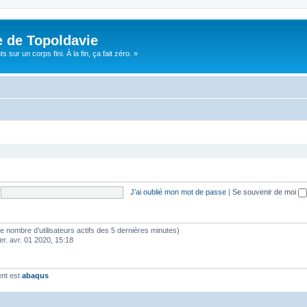
e de Topoldavie
sur un corps fini. À la fin, ça fait zéro. »
J’ai oublié mon mot de passe
|
Se souvenir de moi
lon le nombre d’utilisateurs actifs des 5 dernières minutes)
er. avr. 01 2020, 15:18
ent est
abaqus