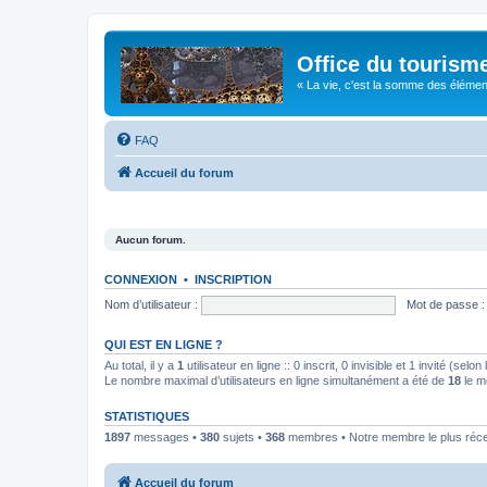
Office du tourism
« La vie, c'est la somme des éléments 
FAQ
Accueil du forum
Aucun forum.
CONNEXION
•
INSCRIPTION
Nom d’utilisateur :
Mot de passe :
QUI EST EN LIGNE ?
Au total, il y a
1
utilisateur en ligne :: 0 inscrit, 0 invisible et 1 invité (se
Le nombre maximal d’utilisateurs en ligne simultanément a été de
18
le m
STATISTIQUES
1897
messages •
380
sujets •
368
membres • Notre membre le plus réc
Accueil du forum