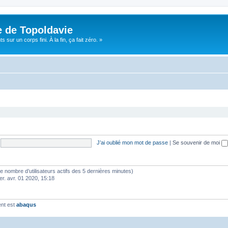
e de Topoldavie
sur un corps fini. À la fin, ça fait zéro. »
J’ai oublié mon mot de passe
|
Se souvenir de moi
lon le nombre d’utilisateurs actifs des 5 dernières minutes)
er. avr. 01 2020, 15:18
ent est
abaqus