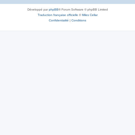
Développé par
phpBB
® Forum Software © phpBB Limited
Traduction française officielle
©
Miles Cellar
Confidentialité
|
Conditions