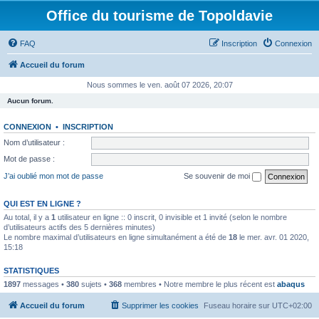
Office du tourisme de Topoldavie
FAQ
Inscription
Connexion
Accueil du forum
Nous sommes le ven. août 07 2026, 20:07
Aucun forum.
CONNEXION
•
INSCRIPTION
Nom d’utilisateur :
Mot de passe :
J’ai oublié mon mot de passe
Se souvenir de moi
QUI EST EN LIGNE ?
Au total, il y a
1
utilisateur en ligne :: 0 inscrit, 0 invisible et 1 invité (selon le nombre
d’utilisateurs actifs des 5 dernières minutes)
Le nombre maximal d’utilisateurs en ligne simultanément a été de
18
le mer. avr. 01 2020,
15:18
STATISTIQUES
1897
messages •
380
sujets •
368
membres • Notre membre le plus récent est
abaqus
Accueil du forum
Supprimer les cookies
Fuseau horaire sur
UTC+02:00