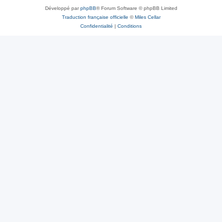
Développé par
phpBB
® Forum Software © phpBB Limited
Traduction française officielle
©
Miles Cellar
Confidentialité
|
Conditions