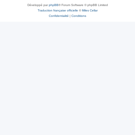
Développé par
phpBB
® Forum Software © phpBB Limited
Traduction française officielle
©
Miles Cellar
Confidentialité
|
Conditions