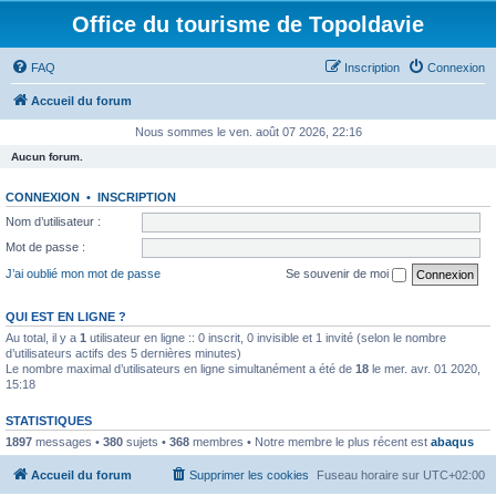
Office du tourisme de Topoldavie
FAQ
Inscription
Connexion
Accueil du forum
Nous sommes le ven. août 07 2026, 22:16
Aucun forum.
CONNEXION
•
INSCRIPTION
Nom d’utilisateur :
Mot de passe :
J’ai oublié mon mot de passe
Se souvenir de moi
QUI EST EN LIGNE ?
Au total, il y a
1
utilisateur en ligne :: 0 inscrit, 0 invisible et 1 invité (selon le nombre
d’utilisateurs actifs des 5 dernières minutes)
Le nombre maximal d’utilisateurs en ligne simultanément a été de
18
le mer. avr. 01 2020,
15:18
STATISTIQUES
1897
messages •
380
sujets •
368
membres • Notre membre le plus récent est
abaqus
Accueil du forum
Supprimer les cookies
Fuseau horaire sur
UTC+02:00