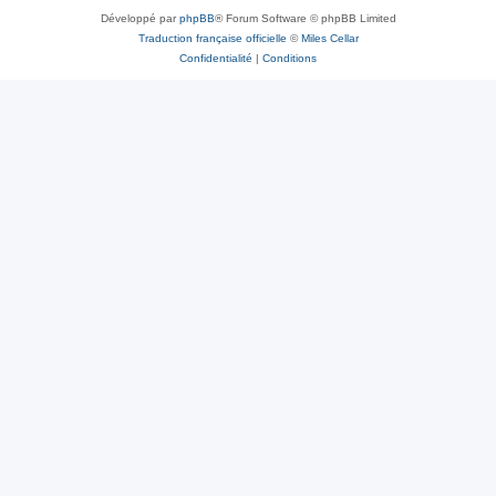
Développé par
phpBB
® Forum Software © phpBB Limited
Traduction française officielle
©
Miles Cellar
Confidentialité
|
Conditions