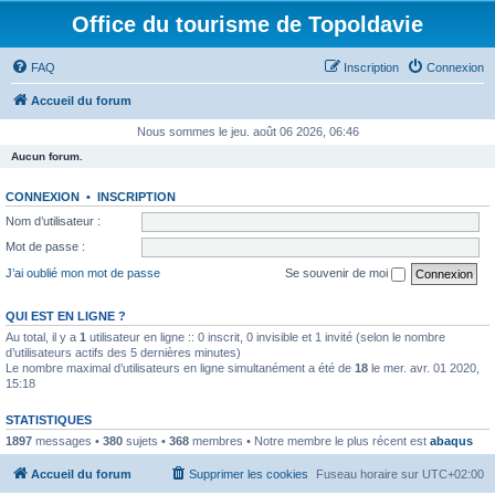
Office du tourisme de Topoldavie
FAQ
Inscription
Connexion
Accueil du forum
Nous sommes le jeu. août 06 2026, 06:46
Aucun forum.
CONNEXION
•
INSCRIPTION
Nom d’utilisateur :
Mot de passe :
J’ai oublié mon mot de passe
Se souvenir de moi
QUI EST EN LIGNE ?
Au total, il y a
1
utilisateur en ligne :: 0 inscrit, 0 invisible et 1 invité (selon le nombre
d’utilisateurs actifs des 5 dernières minutes)
Le nombre maximal d’utilisateurs en ligne simultanément a été de
18
le mer. avr. 01 2020,
15:18
STATISTIQUES
1897
messages •
380
sujets •
368
membres • Notre membre le plus récent est
abaqus
Accueil du forum
Supprimer les cookies
Fuseau horaire sur
UTC+02:00