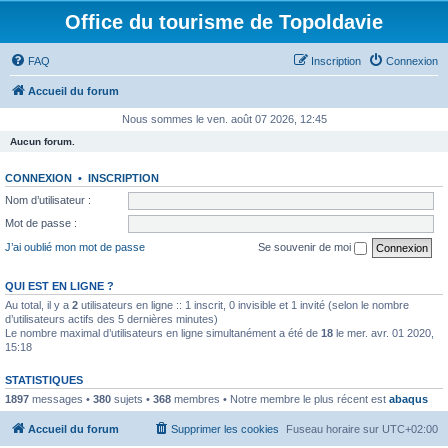
Office du tourisme de Topoldavie
FAQ
Inscription
Connexion
Accueil du forum
Nous sommes le ven. août 07 2026, 12:45
Aucun forum.
CONNEXION
•
INSCRIPTION
Nom d’utilisateur :
Mot de passe :
J’ai oublié mon mot de passe
Se souvenir de moi
QUI EST EN LIGNE ?
Au total, il y a
2
utilisateurs en ligne :: 1 inscrit, 0 invisible et 1 invité (selon le nombre
d’utilisateurs actifs des 5 dernières minutes)
Le nombre maximal d’utilisateurs en ligne simultanément a été de
18
le mer. avr. 01 2020,
15:18
STATISTIQUES
1897
messages •
380
sujets •
368
membres • Notre membre le plus récent est
abaqus
Accueil du forum
Supprimer les cookies
Fuseau horaire sur
UTC+02:00