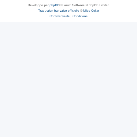
Développé par
phpBB
® Forum Software © phpBB Limited
Traduction française officielle
©
Miles Cellar
Confidentialité
|
Conditions