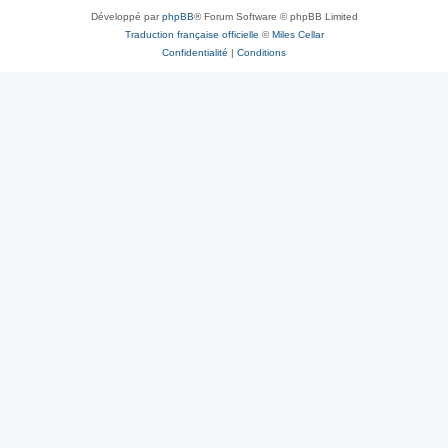
Développé par
phpBB
® Forum Software © phpBB Limited
Traduction française officielle
©
Miles Cellar
Confidentialité
|
Conditions