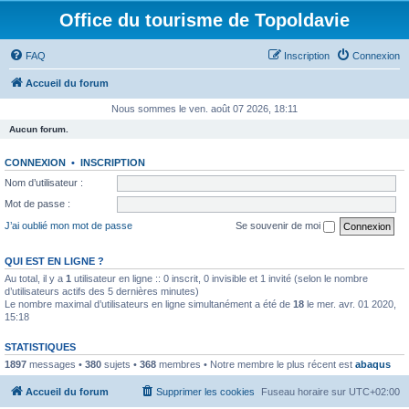
Office du tourisme de Topoldavie
FAQ
Inscription
Connexion
Accueil du forum
Nous sommes le ven. août 07 2026, 18:11
Aucun forum.
CONNEXION
•
INSCRIPTION
Nom d’utilisateur :
Mot de passe :
J’ai oublié mon mot de passe
Se souvenir de moi
QUI EST EN LIGNE ?
Au total, il y a
1
utilisateur en ligne :: 0 inscrit, 0 invisible et 1 invité (selon le nombre
d’utilisateurs actifs des 5 dernières minutes)
Le nombre maximal d’utilisateurs en ligne simultanément a été de
18
le mer. avr. 01 2020,
15:18
STATISTIQUES
1897
messages •
380
sujets •
368
membres • Notre membre le plus récent est
abaqus
Accueil du forum
Supprimer les cookies
Fuseau horaire sur
UTC+02:00