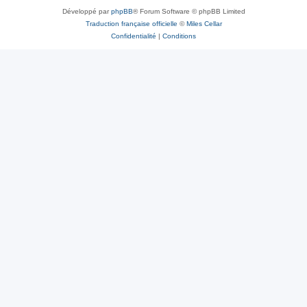
Développé par
phpBB
® Forum Software © phpBB Limited
Traduction française officielle
©
Miles Cellar
Confidentialité
|
Conditions