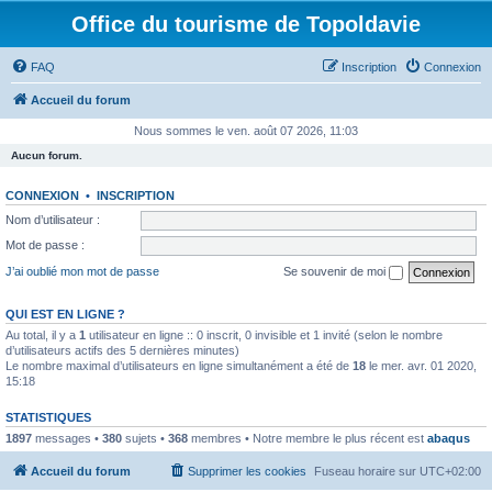
Office du tourisme de Topoldavie
FAQ
Inscription
Connexion
Accueil du forum
Nous sommes le ven. août 07 2026, 11:03
Aucun forum.
CONNEXION
•
INSCRIPTION
Nom d’utilisateur :
Mot de passe :
J’ai oublié mon mot de passe
Se souvenir de moi
QUI EST EN LIGNE ?
Au total, il y a
1
utilisateur en ligne :: 0 inscrit, 0 invisible et 1 invité (selon le nombre
d’utilisateurs actifs des 5 dernières minutes)
Le nombre maximal d’utilisateurs en ligne simultanément a été de
18
le mer. avr. 01 2020,
15:18
STATISTIQUES
1897
messages •
380
sujets •
368
membres • Notre membre le plus récent est
abaqus
Accueil du forum
Supprimer les cookies
Fuseau horaire sur
UTC+02:00