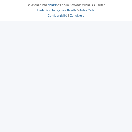
Développé par
phpBB
® Forum Software © phpBB Limited
Traduction française officielle
©
Miles Cellar
Confidentialité
|
Conditions