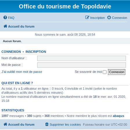
Office du tourisme de Topoldavie
FAQ
Inscription
Connexion
Accueil du forum
Nous sommes le sam. août 08 2026, 18:54
Aucun forum.
CONNEXION
•
INSCRIPTION
Nom d’utilisateur :
Mot de passe :
J’ai oublié mon mot de passe
Se souvenir de moi
QUI EST EN LIGNE ?
Au total, il y a
1
utilisateur en ligne :: 0 inscrit, 0 invisible et 1 invité (selon le nombre
d’utilisateurs actifs des 5 dernières minutes)
Le nombre maximal d’utilisateurs en ligne simultanément a été de
18
le mer. avr. 01 2020,
15:18
STATISTIQUES
1897
messages •
380
sujets •
368
membres • Notre membre le plus récent est
abaqus
Accueil du forum
Supprimer les cookies
Fuseau horaire sur
UTC+02:00