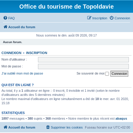
Office du tourisme de Topoldavie
FAQ
Inscription
Connexion
Accueil du forum
Nous sommes le dim. août 09 2026, 09:17
Aucun forum.
CONNEXION
•
INSCRIPTION
Nom d’utilisateur :
Mot de passe :
J’ai oublié mon mot de passe
Se souvenir de moi
QUI EST EN LIGNE ?
Au total, il y a
1
utilisateur en ligne :: 0 inscrit, 0 invisible et 1 invité (selon le nombre
d’utilisateurs actifs des 5 dernières minutes)
Le nombre maximal d’utilisateurs en ligne simultanément a été de
18
le mer. avr. 01 2020,
15:18
STATISTIQUES
1897
messages •
380
sujets •
368
membres • Notre membre le plus récent est
abaqus
Accueil du forum
Supprimer les cookies
Fuseau horaire sur
UTC+02:00