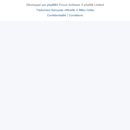
Développé par
phpBB
® Forum Software © phpBB Limited
Traduction française officielle
©
Miles Cellar
Confidentialité
|
Conditions