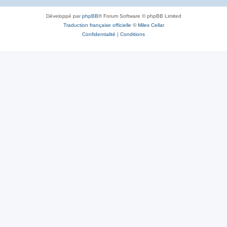
Développé par
phpBB
® Forum Software © phpBB Limited
Traduction française officielle
©
Miles Cellar
Confidentialité
|
Conditions