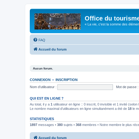
Office du tourism
« La vie, c'est la somme des éléments 
FAQ
Accueil du forum
Aucun forum.
CONNEXION
•
INSCRIPTION
Nom d’utilisateur :
Mot de passe :
QUI EST EN LIGNE ?
Au total, il y a
1
utilisateur en ligne :: 0 inscrit, 0 invisible et 1 invité (se
Le nombre maximal d’utilisateurs en ligne simultanément a été de
18
le m
STATISTIQUES
1897
messages •
380
sujets •
368
membres • Notre membre le plus réc
Accueil du forum