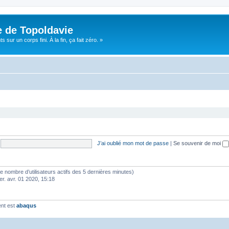
e de Topoldavie
sur un corps fini. À la fin, ça fait zéro. »
J’ai oublié mon mot de passe
|
Se souvenir de moi
lon le nombre d’utilisateurs actifs des 5 dernières minutes)
er. avr. 01 2020, 15:18
ent est
abaqus