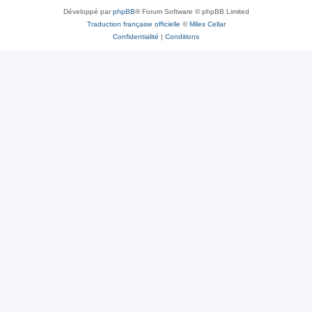
Développé par
phpBB
® Forum Software © phpBB Limited
Traduction française officielle
©
Miles Cellar
Confidentialité
|
Conditions