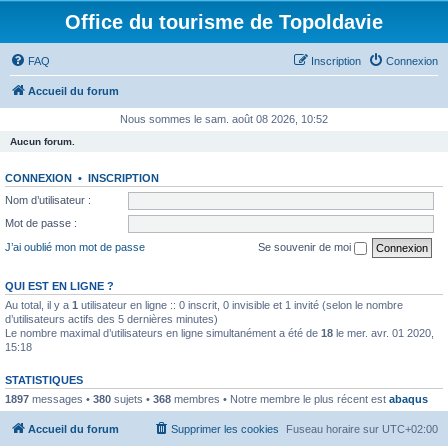
Office du tourisme de Topoldavie
FAQ
Inscription
Connexion
Accueil du forum
Nous sommes le sam. août 08 2026, 10:52
Aucun forum.
CONNEXION
•
INSCRIPTION
Nom d’utilisateur :
Mot de passe :
J’ai oublié mon mot de passe
Se souvenir de moi
QUI EST EN LIGNE ?
Au total, il y a
1
utilisateur en ligne :: 0 inscrit, 0 invisible et 1 invité (selon le nombre
d’utilisateurs actifs des 5 dernières minutes)
Le nombre maximal d’utilisateurs en ligne simultanément a été de
18
le mer. avr. 01 2020,
15:18
STATISTIQUES
1897
messages •
380
sujets •
368
membres • Notre membre le plus récent est
abaqus
Accueil du forum
Supprimer les cookies
Fuseau horaire sur
UTC+02:00