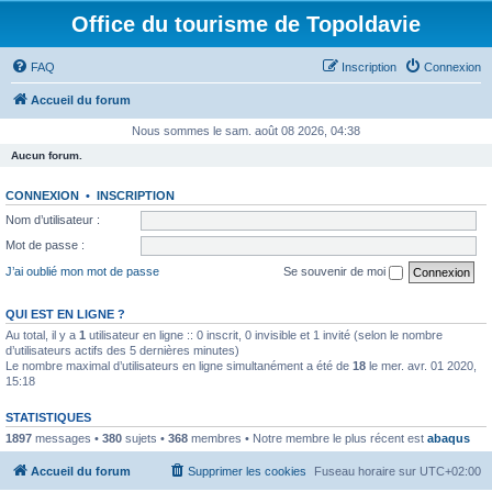
Office du tourisme de Topoldavie
FAQ
Inscription
Connexion
Accueil du forum
Nous sommes le sam. août 08 2026, 04:38
Aucun forum.
CONNEXION
•
INSCRIPTION
Nom d’utilisateur :
Mot de passe :
J’ai oublié mon mot de passe
Se souvenir de moi
QUI EST EN LIGNE ?
Au total, il y a
1
utilisateur en ligne :: 0 inscrit, 0 invisible et 1 invité (selon le nombre
d’utilisateurs actifs des 5 dernières minutes)
Le nombre maximal d’utilisateurs en ligne simultanément a été de
18
le mer. avr. 01 2020,
15:18
STATISTIQUES
1897
messages •
380
sujets •
368
membres • Notre membre le plus récent est
abaqus
Accueil du forum
Supprimer les cookies
Fuseau horaire sur
UTC+02:00