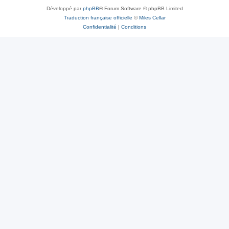
Développé par
phpBB
® Forum Software © phpBB Limited
Traduction française officielle
©
Miles Cellar
Confidentialité
|
Conditions