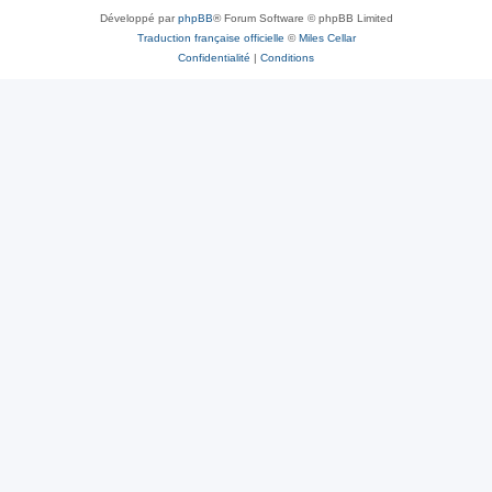
Développé par
phpBB
® Forum Software © phpBB Limited
Traduction française officielle
©
Miles Cellar
Confidentialité
|
Conditions