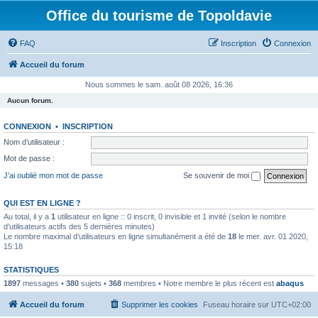
Office du tourisme de Topoldavie
FAQ
Inscription
Connexion
Accueil du forum
Nous sommes le sam. août 08 2026, 16:36
Aucun forum.
CONNEXION
•
INSCRIPTION
Nom d’utilisateur :
Mot de passe :
J’ai oublié mon mot de passe
Se souvenir de moi
QUI EST EN LIGNE ?
Au total, il y a
1
utilisateur en ligne :: 0 inscrit, 0 invisible et 1 invité (selon le nombre
d’utilisateurs actifs des 5 dernières minutes)
Le nombre maximal d’utilisateurs en ligne simultanément a été de
18
le mer. avr. 01 2020,
15:18
STATISTIQUES
1897
messages •
380
sujets •
368
membres • Notre membre le plus récent est
abaqus
Accueil du forum
Supprimer les cookies
Fuseau horaire sur
UTC+02:00