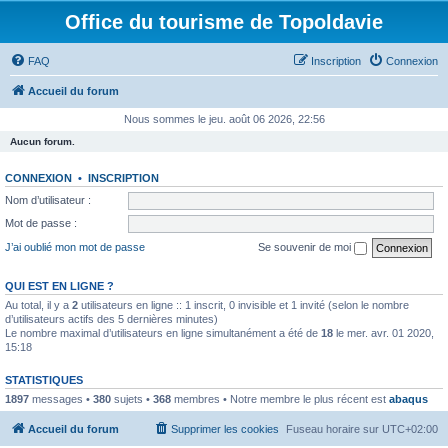
Office du tourisme de Topoldavie
FAQ
Inscription
Connexion
Accueil du forum
Nous sommes le jeu. août 06 2026, 22:56
Aucun forum.
CONNEXION
•
INSCRIPTION
Nom d’utilisateur :
Mot de passe :
J’ai oublié mon mot de passe
Se souvenir de moi
QUI EST EN LIGNE ?
Au total, il y a
2
utilisateurs en ligne :: 1 inscrit, 0 invisible et 1 invité (selon le nombre
d’utilisateurs actifs des 5 dernières minutes)
Le nombre maximal d’utilisateurs en ligne simultanément a été de
18
le mer. avr. 01 2020,
15:18
STATISTIQUES
1897
messages •
380
sujets •
368
membres • Notre membre le plus récent est
abaqus
Accueil du forum
Supprimer les cookies
Fuseau horaire sur
UTC+02:00