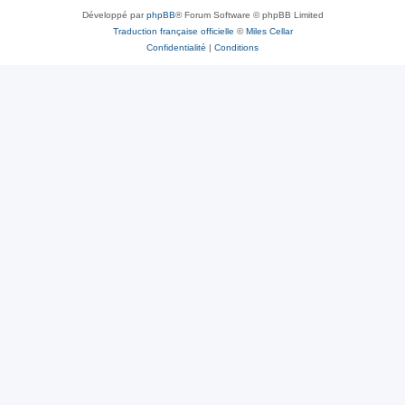
Développé par
phpBB
® Forum Software © phpBB Limited
Traduction française officielle
©
Miles Cellar
Confidentialité
|
Conditions