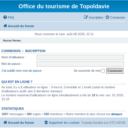
Office du tourisme de Topoldavie
FAQ
Inscription
Connexion
Accueil du forum
Nous sommes le sam. août 08 2026, 22:11
Aucun forum.
CONNEXION
•
INSCRIPTION
Nom d’utilisateur :
Mot de passe :
J’ai oublié mon mot de passe
Se souvenir de moi
QUI EST EN LIGNE ?
Au total, il y a
1
utilisateur en ligne :: 0 inscrit, 0 invisible et 1 invité (selon le nombre
d’utilisateurs actifs des 5 dernières minutes)
Le nombre maximal d’utilisateurs en ligne simultanément a été de
18
le mer. avr. 01 2020,
15:18
STATISTIQUES
1897
messages •
380
sujets •
368
membres • Notre membre le plus récent est
abaqus
Accueil du forum
Supprimer les cookies
Fuseau horaire sur
UTC+02:00