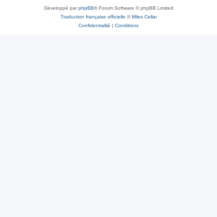
Développé par
phpBB
® Forum Software © phpBB Limited
Traduction française officielle
©
Miles Cellar
Confidentialité
|
Conditions