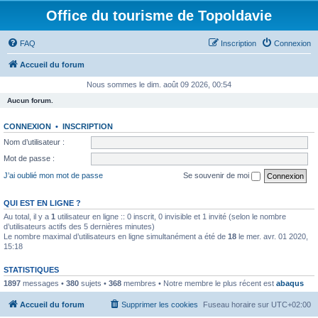
Office du tourisme de Topoldavie
FAQ
Inscription
Connexion
Accueil du forum
Nous sommes le dim. août 09 2026, 00:54
Aucun forum.
CONNEXION
•
INSCRIPTION
Nom d’utilisateur :
Mot de passe :
J’ai oublié mon mot de passe
Se souvenir de moi
QUI EST EN LIGNE ?
Au total, il y a
1
utilisateur en ligne :: 0 inscrit, 0 invisible et 1 invité (selon le nombre
d’utilisateurs actifs des 5 dernières minutes)
Le nombre maximal d’utilisateurs en ligne simultanément a été de
18
le mer. avr. 01 2020,
15:18
STATISTIQUES
1897
messages •
380
sujets •
368
membres • Notre membre le plus récent est
abaqus
Accueil du forum
Supprimer les cookies
Fuseau horaire sur
UTC+02:00