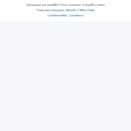
Développé par
phpBB
® Forum Software © phpBB Limited
Traduction française officielle
©
Miles Cellar
Confidentialité
|
Conditions