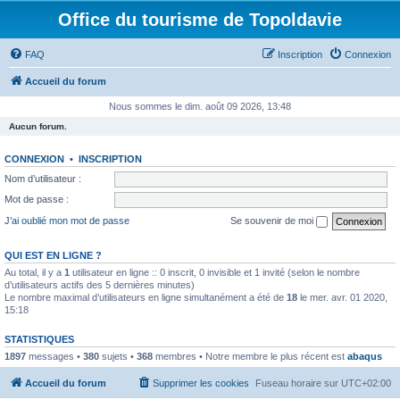
Office du tourisme de Topoldavie
FAQ
Inscription
Connexion
Accueil du forum
Nous sommes le dim. août 09 2026, 13:48
Aucun forum.
CONNEXION
•
INSCRIPTION
Nom d’utilisateur :
Mot de passe :
J’ai oublié mon mot de passe
Se souvenir de moi
QUI EST EN LIGNE ?
Au total, il y a
1
utilisateur en ligne :: 0 inscrit, 0 invisible et 1 invité (selon le nombre
d’utilisateurs actifs des 5 dernières minutes)
Le nombre maximal d’utilisateurs en ligne simultanément a été de
18
le mer. avr. 01 2020,
15:18
STATISTIQUES
1897
messages •
380
sujets •
368
membres • Notre membre le plus récent est
abaqus
Accueil du forum
Supprimer les cookies
Fuseau horaire sur
UTC+02:00