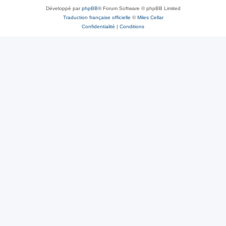
Développé par
phpBB
® Forum Software © phpBB Limited
Traduction française officielle
©
Miles Cellar
Confidentialité
|
Conditions