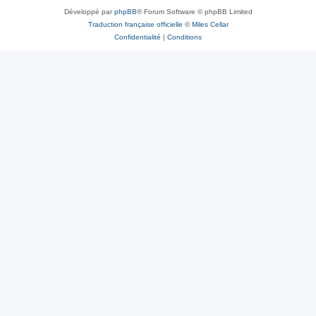
Développé par
phpBB
® Forum Software © phpBB Limited
Traduction française officielle
©
Miles Cellar
Confidentialité
|
Conditions