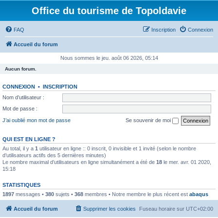
Office du tourisme de Topoldavie
FAQ
Inscription
Connexion
Accueil du forum
Nous sommes le jeu. août 06 2026, 05:14
Aucun forum.
CONNEXION
•
INSCRIPTION
Nom d’utilisateur :
Mot de passe :
J’ai oublié mon mot de passe
Se souvenir de moi
QUI EST EN LIGNE ?
Au total, il y a
1
utilisateur en ligne :: 0 inscrit, 0 invisible et 1 invité (selon le nombre
d’utilisateurs actifs des 5 dernières minutes)
Le nombre maximal d’utilisateurs en ligne simultanément a été de
18
le mer. avr. 01 2020,
15:18
STATISTIQUES
1897
messages •
380
sujets •
368
membres • Notre membre le plus récent est
abaqus
Accueil du forum
Supprimer les cookies
Fuseau horaire sur
UTC+02:00