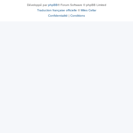
Développé par
phpBB
® Forum Software © phpBB Limited
Traduction française officielle
©
Miles Cellar
Confidentialité
|
Conditions