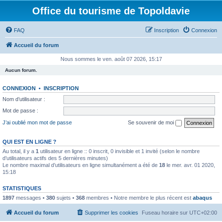
Office du tourisme de Topoldavie
FAQ
Inscription
Connexion
Accueil du forum
Nous sommes le ven. août 07 2026, 15:17
Aucun forum.
CONNEXION
•
INSCRIPTION
Nom d’utilisateur :
Mot de passe :
J’ai oublié mon mot de passe
Se souvenir de moi
QUI EST EN LIGNE ?
Au total, il y a
1
utilisateur en ligne :: 0 inscrit, 0 invisible et 1 invité (selon le nombre
d’utilisateurs actifs des 5 dernières minutes)
Le nombre maximal d’utilisateurs en ligne simultanément a été de
18
le mer. avr. 01 2020,
15:18
STATISTIQUES
1897
messages •
380
sujets •
368
membres • Notre membre le plus récent est
abaqus
Accueil du forum
Supprimer les cookies
Fuseau horaire sur
UTC+02:00