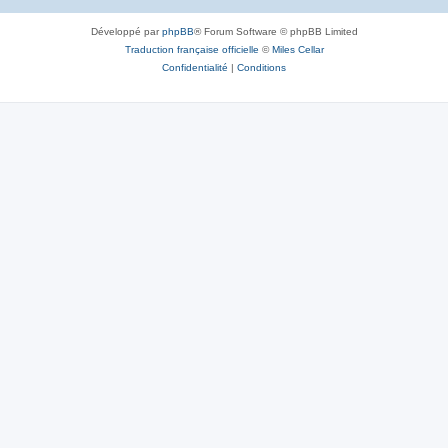
Développé par
phpBB
® Forum Software © phpBB Limited
Traduction française officielle
©
Miles Cellar
Confidentialité
|
Conditions