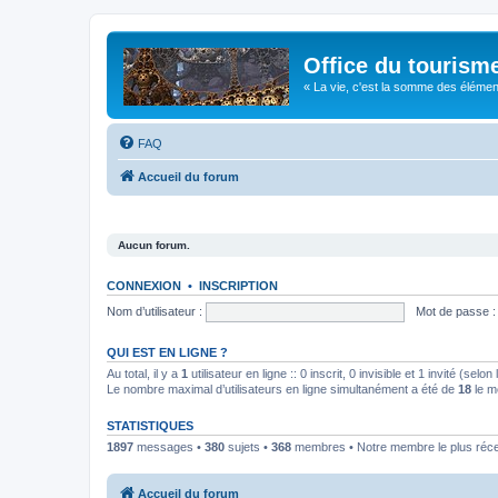
Office du tourism
« La vie, c'est la somme des éléments 
FAQ
Accueil du forum
Aucun forum.
CONNEXION
•
INSCRIPTION
Nom d’utilisateur :
Mot de passe :
QUI EST EN LIGNE ?
Au total, il y a
1
utilisateur en ligne :: 0 inscrit, 0 invisible et 1 invité (se
Le nombre maximal d’utilisateurs en ligne simultanément a été de
18
le m
STATISTIQUES
1897
messages •
380
sujets •
368
membres • Notre membre le plus réc
Accueil du forum