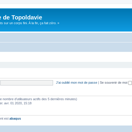
e de Topoldavie
sur un corps fini. À la fin, ça fait zéro. »
J’ai oublié mon mot de passe
|
Se souvenir de moi
lon le nombre d’utilisateurs actifs des 5 dernières minutes)
er. avr. 01 2020, 15:18
ent est
abaqus