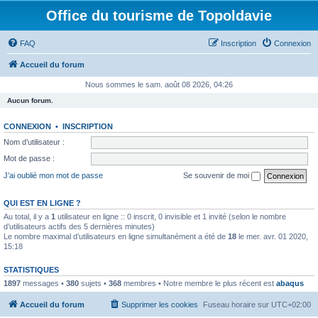
Office du tourisme de Topoldavie
FAQ
Inscription
Connexion
Accueil du forum
Nous sommes le sam. août 08 2026, 04:26
Aucun forum.
CONNEXION
•
INSCRIPTION
Nom d’utilisateur :
Mot de passe :
J’ai oublié mon mot de passe
Se souvenir de moi
QUI EST EN LIGNE ?
Au total, il y a
1
utilisateur en ligne :: 0 inscrit, 0 invisible et 1 invité (selon le nombre
d’utilisateurs actifs des 5 dernières minutes)
Le nombre maximal d’utilisateurs en ligne simultanément a été de
18
le mer. avr. 01 2020,
15:18
STATISTIQUES
1897
messages •
380
sujets •
368
membres • Notre membre le plus récent est
abaqus
Accueil du forum
Supprimer les cookies
Fuseau horaire sur
UTC+02:00