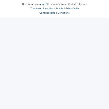
Développé par
phpBB
® Forum Software © phpBB Limited
Traduction française officielle
©
Miles Cellar
Confidentialité
|
Conditions