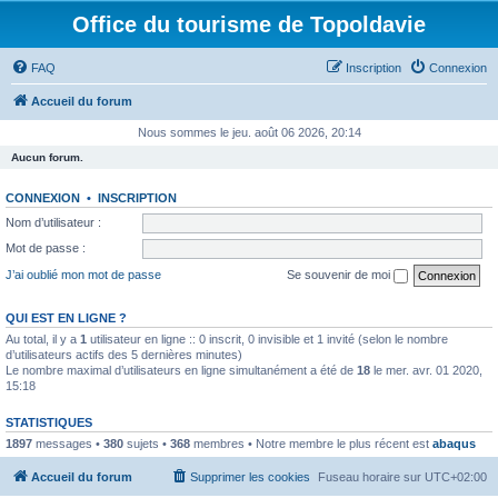
Office du tourisme de Topoldavie
FAQ
Inscription
Connexion
Accueil du forum
Nous sommes le jeu. août 06 2026, 20:14
Aucun forum.
CONNEXION
•
INSCRIPTION
Nom d’utilisateur :
Mot de passe :
J’ai oublié mon mot de passe
Se souvenir de moi
QUI EST EN LIGNE ?
Au total, il y a
1
utilisateur en ligne :: 0 inscrit, 0 invisible et 1 invité (selon le nombre
d’utilisateurs actifs des 5 dernières minutes)
Le nombre maximal d’utilisateurs en ligne simultanément a été de
18
le mer. avr. 01 2020,
15:18
STATISTIQUES
1897
messages •
380
sujets •
368
membres • Notre membre le plus récent est
abaqus
Accueil du forum
Supprimer les cookies
Fuseau horaire sur
UTC+02:00