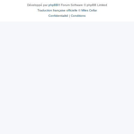
Développé par
phpBB
® Forum Software © phpBB Limited
Traduction française officielle
©
Miles Cellar
Confidentialité
|
Conditions