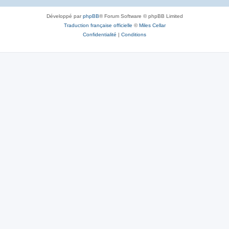
Développé par
phpBB
® Forum Software © phpBB Limited
Traduction française officielle
©
Miles Cellar
Confidentialité
|
Conditions