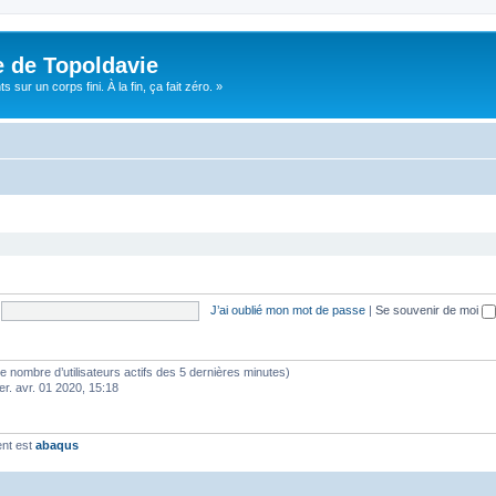
e de Topoldavie
sur un corps fini. À la fin, ça fait zéro. »
J’ai oublié mon mot de passe
|
Se souvenir de moi
lon le nombre d’utilisateurs actifs des 5 dernières minutes)
er. avr. 01 2020, 15:18
ent est
abaqus