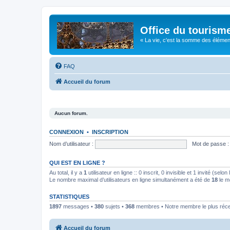
Office du tourism
« La vie, c'est la somme des éléments 
FAQ
Accueil du forum
Aucun forum.
CONNEXION
•
INSCRIPTION
Nom d’utilisateur :
Mot de passe :
QUI EST EN LIGNE ?
Au total, il y a
1
utilisateur en ligne :: 0 inscrit, 0 invisible et 1 invité (se
Le nombre maximal d’utilisateurs en ligne simultanément a été de
18
le m
STATISTIQUES
1897
messages •
380
sujets •
368
membres • Notre membre le plus réc
Accueil du forum