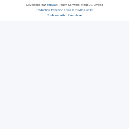
Développé par
phpBB
® Forum Software © phpBB Limited
Traduction française officielle
©
Miles Cellar
Confidentialité
|
Conditions