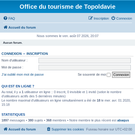
Office du tourisme de Topoldavie
FAQ
Inscription
Connexion
Accueil du forum
Nous sommes le ven. août 07 2026, 20:07
Aucun forum.
CONNEXION
•
INSCRIPTION
Nom d’utilisateur :
Mot de passe :
J’ai oublié mon mot de passe
Se souvenir de moi
QUI EST EN LIGNE ?
Au total, il y a
1
utilisateur en ligne :: 0 inscrit, 0 invisible et 1 invité (selon le nombre
d’utilisateurs actifs des 5 dernières minutes)
Le nombre maximal d’utilisateurs en ligne simultanément a été de
18
le mer. avr. 01 2020,
15:18
STATISTIQUES
1897
messages •
380
sujets •
368
membres • Notre membre le plus récent est
abaqus
Accueil du forum
Supprimer les cookies
Fuseau horaire sur
UTC+02:00