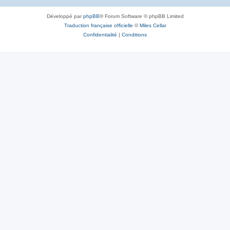
Développé par
phpBB
® Forum Software © phpBB Limited
Traduction française officielle
©
Miles Cellar
Confidentialité
|
Conditions