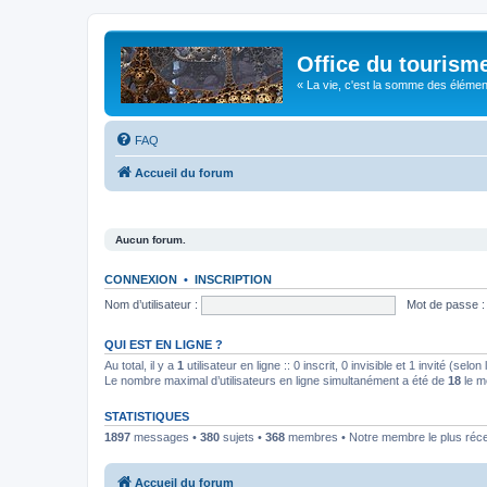
Office du tourism
« La vie, c'est la somme des éléments 
FAQ
Accueil du forum
Aucun forum.
CONNEXION
•
INSCRIPTION
Nom d’utilisateur :
Mot de passe :
QUI EST EN LIGNE ?
Au total, il y a
1
utilisateur en ligne :: 0 inscrit, 0 invisible et 1 invité (se
Le nombre maximal d’utilisateurs en ligne simultanément a été de
18
le m
STATISTIQUES
1897
messages •
380
sujets •
368
membres • Notre membre le plus réc
Accueil du forum