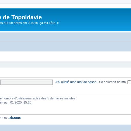
e de Topoldavie
sur un corps fini. À la fin, ça fait zéro. »
J’ai oublié mon mot de passe
|
Se souvenir de moi
lon le nombre d’utilisateurs actifs des 5 dernières minutes)
er. avr. 01 2020, 15:18
ent est
abaqus