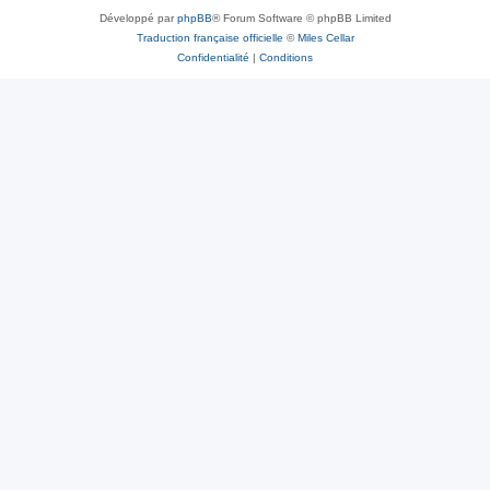
Développé par
phpBB
® Forum Software © phpBB Limited
Traduction française officielle
©
Miles Cellar
Confidentialité
|
Conditions