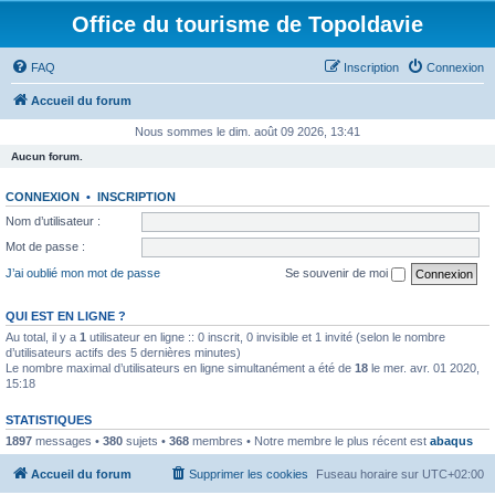
Office du tourisme de Topoldavie
FAQ
Inscription
Connexion
Accueil du forum
Nous sommes le dim. août 09 2026, 13:41
Aucun forum.
CONNEXION
•
INSCRIPTION
Nom d’utilisateur :
Mot de passe :
J’ai oublié mon mot de passe
Se souvenir de moi
QUI EST EN LIGNE ?
Au total, il y a
1
utilisateur en ligne :: 0 inscrit, 0 invisible et 1 invité (selon le nombre
d’utilisateurs actifs des 5 dernières minutes)
Le nombre maximal d’utilisateurs en ligne simultanément a été de
18
le mer. avr. 01 2020,
15:18
STATISTIQUES
1897
messages •
380
sujets •
368
membres • Notre membre le plus récent est
abaqus
Accueil du forum
Supprimer les cookies
Fuseau horaire sur
UTC+02:00