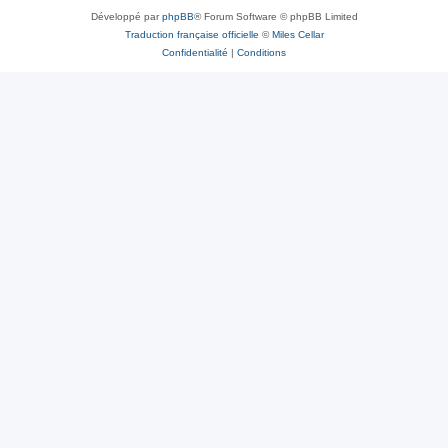
Développé par
phpBB
® Forum Software © phpBB Limited
Traduction française officielle
©
Miles Cellar
Confidentialité
|
Conditions