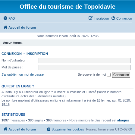
Office du tourisme de Topoldavie
FAQ
Inscription
Connexion
Accueil du forum
Nous sommes le ven. août 07 2026, 12:35
Aucun forum.
CONNEXION
•
INSCRIPTION
Nom d’utilisateur :
Mot de passe :
J’ai oublié mon mot de passe
Se souvenir de moi
QUI EST EN LIGNE ?
Au total, il y a
1
utilisateur en ligne :: 0 inscrit, 0 invisible et 1 invité (selon le nombre
d’utilisateurs actifs des 5 dernières minutes)
Le nombre maximal d’utilisateurs en ligne simultanément a été de
18
le mer. avr. 01 2020,
15:18
STATISTIQUES
1897
messages •
380
sujets •
368
membres • Notre membre le plus récent est
abaqus
Accueil du forum
Supprimer les cookies
Fuseau horaire sur
UTC+02:00