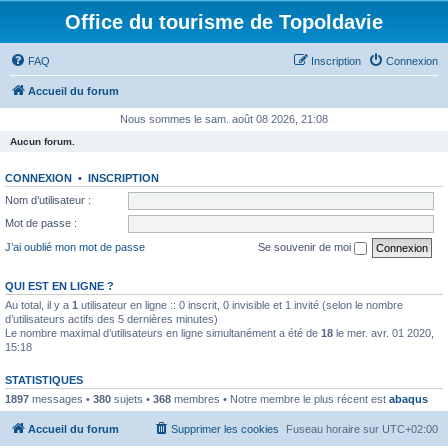
Office du tourisme de Topoldavie
FAQ
Inscription
Connexion
Accueil du forum
Nous sommes le sam. août 08 2026, 21:08
Aucun forum.
CONNEXION
•
INSCRIPTION
Nom d’utilisateur :
Mot de passe :
J’ai oublié mon mot de passe
Se souvenir de moi
QUI EST EN LIGNE ?
Au total, il y a
1
utilisateur en ligne :: 0 inscrit, 0 invisible et 1 invité (selon le nombre
d’utilisateurs actifs des 5 dernières minutes)
Le nombre maximal d’utilisateurs en ligne simultanément a été de
18
le mer. avr. 01 2020,
15:18
STATISTIQUES
1897
messages •
380
sujets •
368
membres • Notre membre le plus récent est
abaqus
Accueil du forum
Supprimer les cookies
Fuseau horaire sur
UTC+02:00