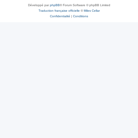
Développé par
phpBB
® Forum Software © phpBB Limited
Traduction française officielle
©
Miles Cellar
Confidentialité
|
Conditions